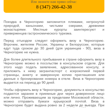
Или звоните нам прямо сейчас:
8 (347) 266-42-38
Поездка в Черногорию запомнится пляжами, нетронутой
природой, каньонами, чистыми озерами, древними
монастырями. Местные курорты заинтересуют и
приверженцев гастрономического туризма.
Перед отъездом следует оформить визу в Черногорию.
Впрочем, жителям России, Украины и Белоруссии, которые
едут туда сроком до 30 дней (для украинцев - 90), виза в
Черногорию не нужна.
Для более длительного пребывания в стране оформить визу в
Черногорию можно в посольстве в консульском отделе. Для
этого надо подать заявление, адресованное консулу, и
приложить к нему загранпаспорт с ксерокопией первой
страницы, анкету и заверенную копию приглашения или
данные о бронировании номера в отеле. Виза в Черногорию
выдается на период до 90 дней.
Чтобы оформить визу в Черногорию, документы в консульство
подаются заранее в приемные дни через доверенное лицо
или лично. Проживающим за пределами Московской области,
можно отправить бумаги курьерской почтой. Виза в
Черногорию будет выдана ровно за 2 недели до выезда. При