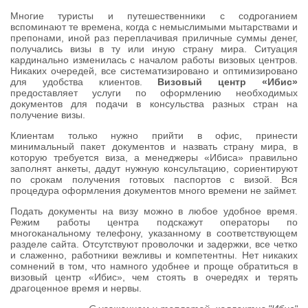
Многие туристы и путешественники с содроганием
вспоминают те времена, когда с немыслимыми мытарствами и
препонами, иной раз переплачивая приличные суммы денег,
получались визы в ту или иную страну мира. Ситуация
кардинально изменилась с началом работы визовых центров.
Никаких очередей, все систематизировано и оптимизировано
для удобства клиентов.
Визовый центр «Ибис»
предоставляет услуги по оформлению необходимых
документов для подачи в консульства разных стран на
получение визы.
Клиентам только нужно прийти в офис, принести
минимальный пакет документов и назвать страну мира, в
которую требуется виза, а менеджеры «Ибиса» правильно
заполнят анкеты, дадут нужную консультацию, сориентируют
по срокам получения готовых паспортов с визой. Вся
процедура оформления документов много времени не займет.
Подать документы на визу можно в любое удобное время.
Режим работы центра подскажут операторы по
многоканальному телефону, указанному в соответствующем
разделе сайта. Отсутствуют проволочки и задержки, все четко
и слаженно, работники вежливы и компетентны. Нет никаких
сомнений в том, что намного удобнее и проще обратиться в
визовый центр «Ибис», чем стоять в очередях и терять
драгоценное время и нервы.