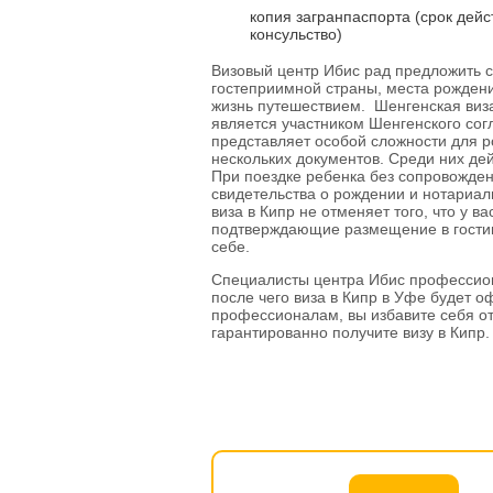
копия загранпаспорта (срок дей
консульство)
Визовый центр Ибис рад предложить 
гостеприимной страны, места рожден
жизнь путешествием. Шенгенская виза 
является участником Шенгенского сог
представляет особой сложности для ро
нескольких документов. Среди них де
При поездке ребенка без сопровожде
свидетельства о рождении и нотариал
виза в Кипр не отменяет того, что у в
подтверждающие размещение в гостин
себе.
Специалисты центра Ибис профессион
после чего виза в Кипр в Уфе будет о
профессионалам, вы избавите себя от
гарантированно получите визу в Кипр.