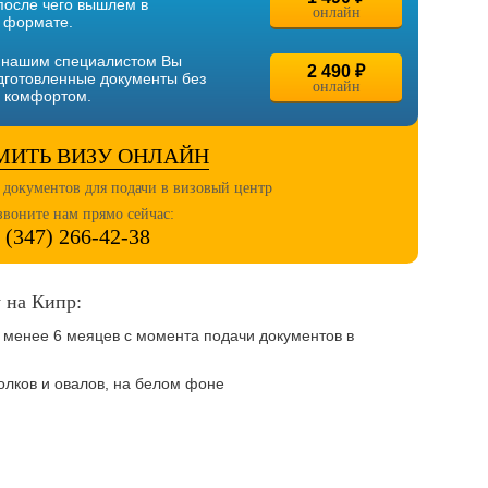
после чего вышлем в
онлайн
 формате.
 нашим специалистом Вы
2 490 ₽
дготовленные документы без
онлайн
с комфортом.
МИТЬ ВИЗУ ОНЛАЙН
 документов для подачи в визовый центр
звоните нам прямо сейчас:
 (347) 266-42-38
 на Кипр:
е менее 6 меяцев с момента подачи документов в
голков и овалов, на белом фоне