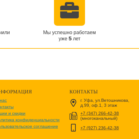
чили
Мы успешно работаем
5
уже
лет
НФОРМАЦИЯ
КОНТАКТЫ
нас
г. Уфа, ул.Ветошникова,
д.99, оф.1, 3 этаж
нтакты
ции и скидки
+7 (347) 266-42-38
(многоканальный)
литика конфиденциальности
льзовательское соглашение
+7 (927) 236-42-38