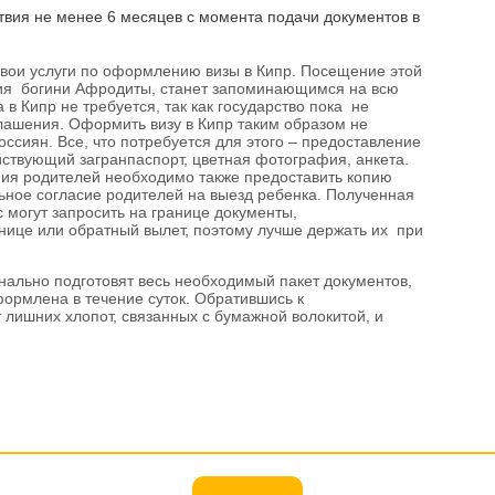
ствия не менее 6 месяцев с момента подачи документов в
свои услуги по оформлению визы в Кипр. Посещение этой
ия богини Афродиты, станет запоминающимся на всю
в Кипр не требуется, так как государство пока не
лашения. Оформить визу в Кипр таким образом не
ссиян. Все, что потребуется для этого – предоставление
йствующий загранпаспорт, цветная фотография, анкета.
ния родителей необходимо также предоставить копию
ьное согласие родителей на выезд ребенка. Полученная
ас могут запросить на границе документы,
ице или обратный вылет, поэтому лучше держать их при
ально подготовят весь необходимый пакет документов,
формлена в течение суток. Обратившись к
 лишних хлопот, связанных с бумажной волокитой, и