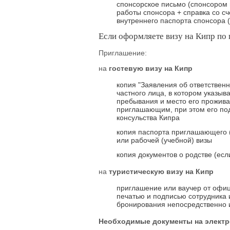
спонсорское письмо (спонсором м
работы спонсора + справка со сч
внутреннего паспорта спонсора (
Если оформляете визу на Кипр по
Приглашение:
на
гостевую визу на Кипр
копия "Заявления об ответственно
частного лица, в котором указы
пребывания и место его прожива
приглашающим, при этом его под
консульства Кипра
копия паспорта приглашающего (
или рабочей (учебной) визы
копия документов о родстве (есл
на
туристическую визу на Кипр
приглашение или ваучер от офиц
печатью и подписью сотрудника 
бронирования непосредственно и
Необходимые документы на электр