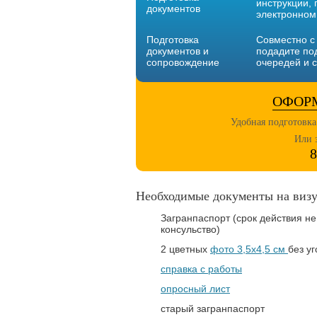
инструкции, 
документов
электронном
Подготовка
Совместно с
документов и
подадите по
сопровождение
очередей и 
ОФОР
Удобная подготовка
Или 
8
Необходимые документы на визу
Загранпаспорт (срок действия н
консульство)
2 цветных
фото 3,5х4,5 см
без у
справка с работы
опросный лист
старый загранпаспорт