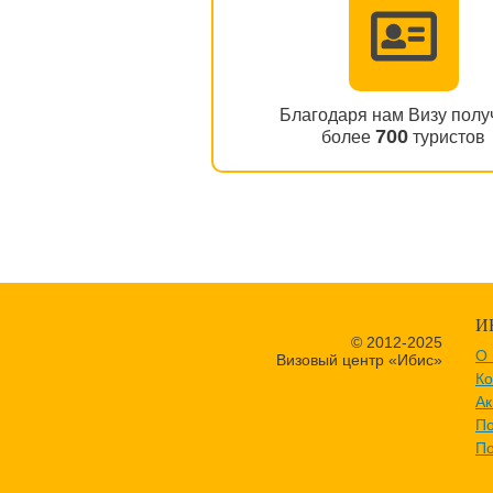
Благодаря нам Визу полу
700
более
туристов
И
© 2012-2025
О 
Визовый центр «Ибис»
Ко
Ак
По
По