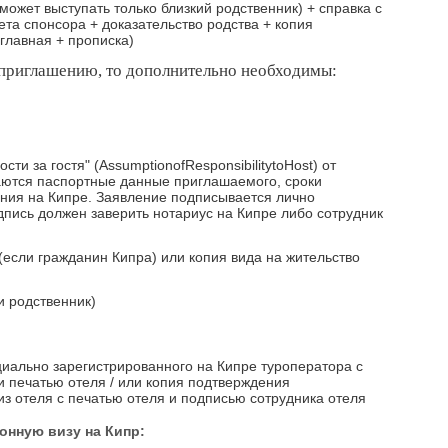
ожет выступать только близкий родственник) + справка с
ета спонсора + доказательство родства + копия
главная + прописка)
 приглашению, то дополнительно необходимы:
сти за гостя" (AssumptionofResponsibilitytoHost) от
ваются паспортные данные приглашаемого, сроки
ния на Кипре. Заявление подписывается лично
пись должен заверить нотариус на Кипре либо сотрудник
если гражданин Кипра) или копия вида на жительство
и родственник)
иально зарегистрированного на Кипре туроператора с
и печатью отеля / или копия подтверждения
з отеля с печатью отеля и подписью сотрудника отеля
онную визу на Кипр: